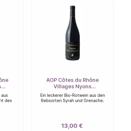
ône
AOP Côtes du Rhône
s
Villages Nyons
uge
QUINTESSENCE Rouge BIO
 aus
Ein leckerer Bio-Rotwein aus den
rit des
Rebsorten Syrah und Grenache.
13,00 €