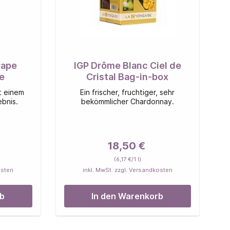
Pape
IGP Drôme Blanc Ciel de
e
Cristal Bag-in-box
t einem
Ein frischer, fruchtiger, sehr
bnis.
bekömmlicher Chardonnay.
18,50 €
(6,17 €/1 l)
osten
inkl. MwSt. zzgl. Versandkosten
rb
In den Warenkorb