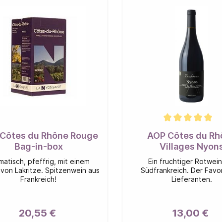
Côtes du Rhône Rouge
AOP Côtes du Rh
Bag-in-box
Villages Nyon
EXUBERANCE Ro
matisch, pfeffrig, mit einem
Ein fruchtiger Rotwein
von Lakritze. Spitzenwein aus
Südfrankreich. Der Favo
Frankreich!
Lieferanten.
20,55 €
13,00 €