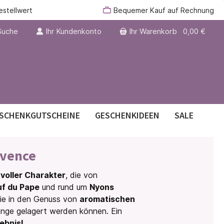
estellwert
Bequemer Kauf auf Rechnung
Suche
Ihr Kundenkonto
Ihr Warenkorb
0,00 €
SCHENKGUTSCHEINE
GESCHENKIDEEN
SALE
ovence
er
voller Charakter
, die von
f du Pape
und rund um
Nyons
ie in den Genuss von
aromatischen
lange gelagert werden können. Ein
ebnis!