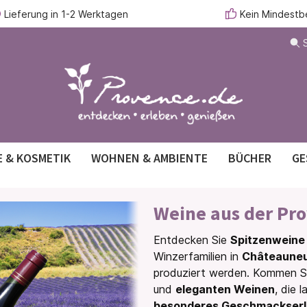
Lieferung in 1-2 Werktagen
Kein Mindestb
E & KOSMETIK
WOHNEN & AMBIENTE
BÜCHER
GE
del-Duftkissen
ging-Pflege mit
lakon
ücher
Konfitüren & Chutneys
Ätherische Öle
Arganöl für Haut & Haar
Duftkerzen
Reiseführer
Weine aus der Pr
feigenkernöl
 & Olivenöl
rr & Olivenholzprodukte
Süßes & Gebäck
Geschirr- & Gästehandtüch
Entdecken Sie
Spitzenweine 
usatz
Bodylotion & Hautbalsam
delsäckchen
Raumduftspray
Winzerfamilien in
Châteauneu
 Toilette
Für den Mann
produziert werden. Kommen S
äufer
Zubehör
und
eleganten Weinen
, die 
hampoo
Handcreme
besonderes Geschmackserl