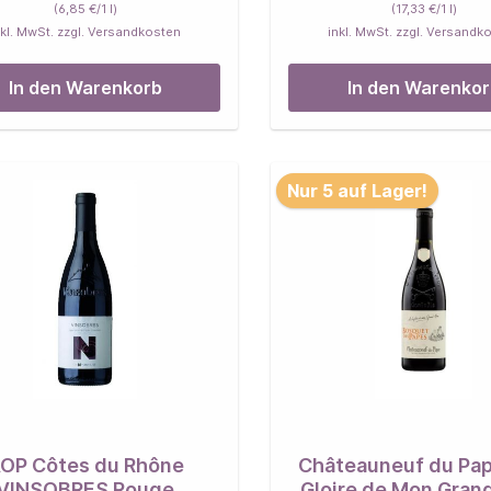
(6,85 €/1 l)
(17,33 €/1 l)
nkl. MwSt. zzgl. Versandkosten
inkl. MwSt. zzgl. Versandk
In den Warenkorb
In den Warenko
Nur 5 auf Lager!
OP Côtes du Rhône
Châteauneuf du Pap
VINSOBRES Rouge
Gloire de Mon Gran