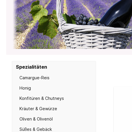
Lavendel-Kosmetik
Massa
Seifen mit Arganöl
Seifen
Spezialitäten
Seifen mit Sheabutter
Seifen
Camargue-Reis
Honig
Konfitüren & Chutneys
Kräuter & Gewürze
Oliven & Olivenöl
Süßes & Gebäck