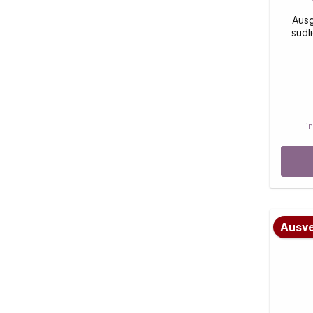
Aus
südl
i
Ausve