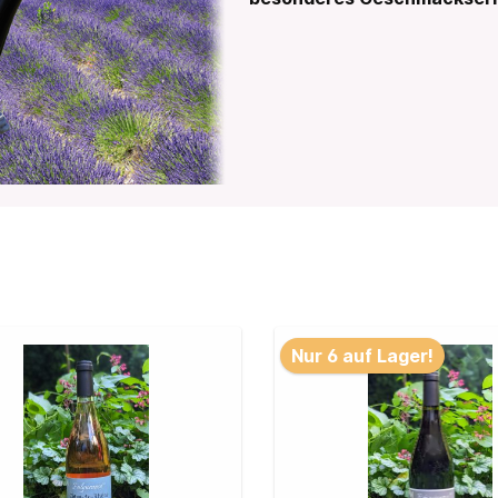
geöl
Savon de Marseille
Feste Seifen
Flüssigseifen & Waschmitte
Gästeseifen
Traditionelle Manufakturse
 mit Eselsmilch
Seifen mit Honig
 ohne Palmöl
Nur 6 auf Lager!