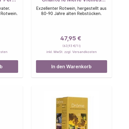
vignes Rouge
ater.
Exzellenter Rotwein, hergestellt aus
r Rotwein.
80-90 Jahre alten Rebstöcken.
47,95 €
(63,93 €/1 l)
osten
inkl. MwSt. zzgl. Versandkosten
rb
In den Warenkorb