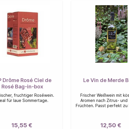
P Drôme Rosé Ciel de
Le Vin de Merde B
Rosé Bag-in-box
rischer, fruchtiger Roséwein.
Frischer Weißwein mit kös
deal für laue Sommertage.
Aromen nach Zitrus- und
Früchten. Passt perfekt zu
hellem Fleisch.
15,55 €
12,50 €