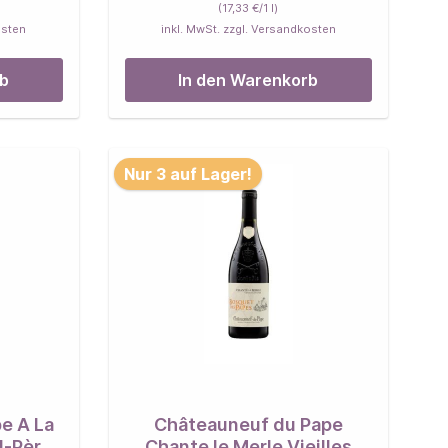
(17,33 €/1 l)
osten
inkl. MwSt. zzgl. Versandkosten
rb
In den Warenkorb
Nur 3 auf Lager!
e A La
Châteauneuf du Pape
d-Père
Chante le Merle Vieilles