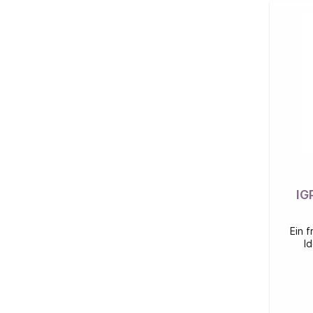
IG
Ein f
I