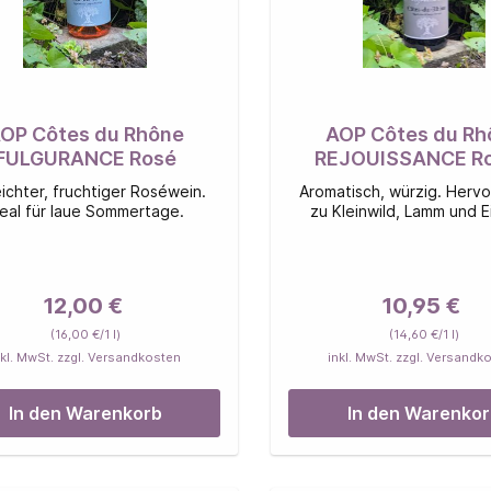
OP Côtes du Rhône
AOP Côtes du Rh
FULGURANCE Rosé
REJOUISSANCE R
eichter, fruchtiger Roséwein.
Aromatisch, würzig. Herv
deal für laue Sommertage.
zu Kleinwild, Lamm und E
12,00 €
10,95 €
(16,00 €/1 l)
(14,60 €/1 l)
nkl. MwSt. zzgl. Versandkosten
inkl. MwSt. zzgl. Versandk
In den Warenkorb
In den Warenko