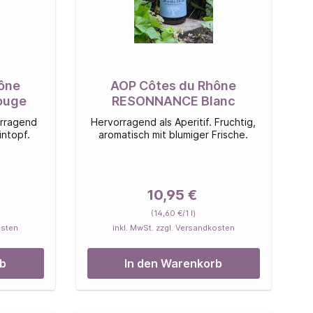
ône
AOP Côtes du Rhône
ouge
RESONNANCE Blanc
orragend
Hervorragend als Aperitif. Fruchtig,
intopf.
aromatisch mit blumiger Frische.
10,95 €
(14,60 €/1 l)
osten
inkl. MwSt. zzgl. Versandkosten
rb
In den Warenkorb