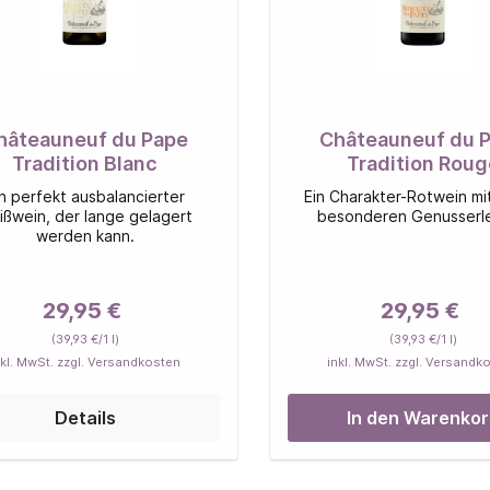
hâteauneuf du Pape
Châteauneuf du 
Tradition Blanc
Tradition Roug
in perfekt ausbalancierter
Ein Charakter-Rotwein mi
ißwein, der lange gelagert
besonderen Genusserle
werden kann.
29,95 €
29,95 €
(39,93 €/1 l)
(39,93 €/1 l)
nkl. MwSt. zzgl. Versandkosten
inkl. MwSt. zzgl. Versandk
Details
In den Warenko