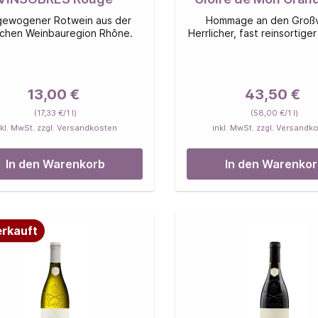
Rouge
gewogener Rotwein aus der
Hommage an den Großv
ichen Weinbauregion Rhône.
Herrlicher, fast reinsortige
13,00 €
43,50 €
(17,33 €/1 l)
(58,00 €/1 l)
nkl. MwSt. zzgl. Versandkosten
inkl. MwSt. zzgl. Versandk
In den Warenkorb
In den Warenko
rkauft