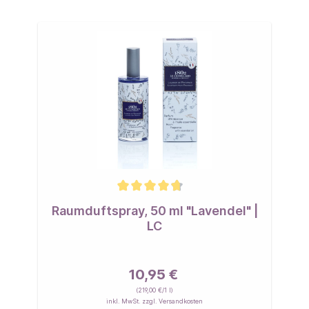
Raumduftspray, 50 ml "Lavendel" |
LC
10,95 €
(219,00 €/1 l)
inkl. MwSt. zzgl. Versandkosten