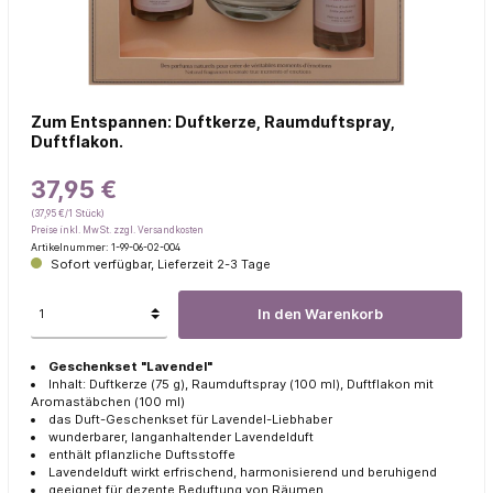
Zum Entspannen: Duftkerze, Raumduftspray,
Duftflakon.
37,95 €
(37,95 €/1 Stück)
Preise inkl. MwSt. zzgl. Versandkosten
Artikelnummer:
1-99-06-02-004
Sofort verfügbar, Lieferzeit 2-3 Tage
In den Warenkorb
Geschenkset "Lavendel"
Inhalt: Duftkerze (75 g), Raumduftspray (100 ml), Duftflakon mit
Aromastäbchen (100 ml)
das Duft-Geschenkset für Lavendel-Liebhaber
wunderbarer, langanhaltender Lavendelduft
enthält pflanzliche Duftsstoffe
Lavendelduft wirkt erfrischend, harmonisierend und beruhigend
geeignet für dezente Beduftung von Räumen