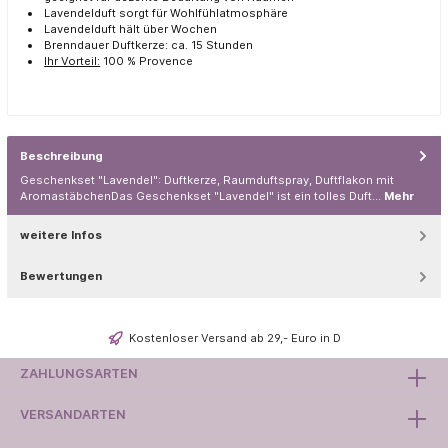
Lavendelduft sorgt für Wohlfühlatmosphäre
Lavendelduft hält über Wochen
Brenndauer Duftkerze: ca. 15 Stunden
Ihr Vorteil:
100 % Provence
Beschreibung
Geschenkset "Lavendel": Duftkerze, Raumduftspray, Duftflakon mit
AromastäbchenDas Geschenkset "Lavendel" ist ein tolles Duft…
Mehr
weitere Infos
Bewertungen
Kostenloser Versand ab 29,- Euro in D
ZAHLUNGSARTEN
VERSANDARTEN