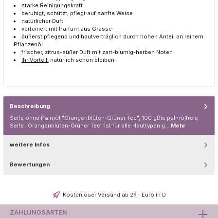
starke Reinigungskraft
beruhigt, schützt, pflegt auf sanfte Weise
natürlicher Duft
verfeinert mit Parfum aus Grasse
äußerst pflegend und hautverträglich durch hohen Anteil an reinem
Pflanzenöl
frischer, zitrus-süßer Duft mit zart-blumig-herben Noten
Ihr Vorteil:
natürlich schön bleiben
Beschreibung
Seife ohne Palmöl "Orangenblüten-Grüner Tee", 100 gDie palmölfreie
Seife "Orangenblüten-Grüner Tee" ist für alle Hauttypen g…
Mehr
weitere Infos
Bewertungen
Kostenloser Versand ab 29,- Euro in D
ZAHLUNGSARTEN