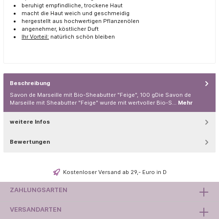
beruhigt empfindliche, trockene Haut
macht die Haut weich und geschmeidig
hergestellt aus hochwertigen Pflanzenölen
angenehmer, köstlicher Duft
Ihr Vorteil:
natürlich schön bleiben
Beschreibung
Savon de Marseille mit Bio-Sheabutter "Feige", 100 gDie Savon de
Marseille mit Sheabutter "Feige" wurde mit wertvoller Bio-S…
Mehr
weitere Infos
Bewertungen
Kostenloser Versand ab 29,- Euro in D
ZAHLUNGSARTEN
VERSANDARTEN