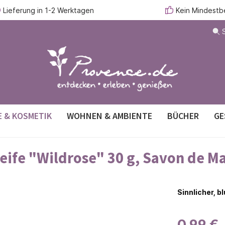
Lieferung in 1-2 Werktagen
Kein Mindestb
E & KOSMETIK
WOHNEN & AMBIENTE
BÜCHER
GE
del-Duftkissen
ging-Pflege mit
lakon
ücher
Konfitüren & Chutneys
Ätherische Öle
Arganöl für Haut & Haar
Duftkerzen
Reiseführer
eife "Wildrose" 30 g, Savon de Ma
feigenkernöl
 & Olivenöl
rr & Olivenholzprodukte
Süßes & Gebäck
Geschirr- & Gästehandtüch
usatz
Bodylotion & Hautbalsam
delsäckchen
Raumduftspray
Sinnlicher, b
 Toilette
Für den Mann
äufer
Zubehör
hampoo
Handcreme
0,99 €