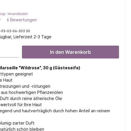
zzgl. Versandkosten
6 Bewertungen
l
-93-03-06-303 30
ügbar, Lieferzeit 2-3 Tage
ifen
In den Warenkorb
arseille "Wildrose", 30 g (Gästeseife)
auttypen geeignet
ie Haut
utreizungen und -rötungen
t aus hochwertigen Pflanzenölen
 Duft durch reine ätherische Öle
ertvoll für Ihre Haut
legend und hautverträglich durch hohen Anteil an reinem
 blumig-zarter Duft
atürlich schön bleiben