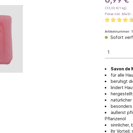
(33,00 €/1 kg)
geöl
Savon de Marseille
Preise inkl. MwSt. 
Feste Seifen
Flüssigseifen & Waschmitte
Artikelnummer:
1
Gästeseifen
Sofort verf
Traditionelle Manufakturse
 mit Eselsmilch
Seifen mit Honig
Savon de M
 ohne Palmöl
für alle H
beruhigt d
lindert Ha
hergestell
natürlicher
besonders w
äußerst pf
Pflanzenöl
sinnlicher,
Ihr Vorteil:
n