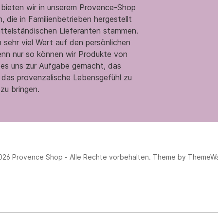
 bieten wir in unserem Provence-Shop
 die in Familienbetrieben hergestellt
ittelständischen Lieferanten stammen.
 sehr viel Wert auf den persönlichen
enn nur so können wir Produkte von
n es uns zur Aufgabe gemacht, das
 das provenzalische Lebensgefühl zu
zu bringen.
026 Provence Shop - Alle Rechte vorbehalten. Theme by
ThemeW