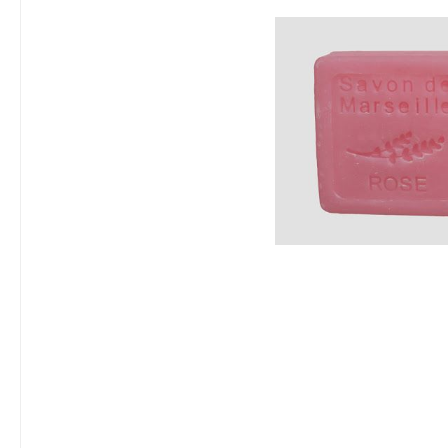
Lavendel-Kosmetik
Massa
Seifen mit Arganöl
Seifen
Seifen mit Sheabutter
Seifen