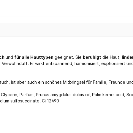
ch
und
für alle Hauttypen
geeignet. Sie
beruhigt
die Haut,
linde
r Verwöhnduft. Er wirkt entspannend, harmonisiert, euphorisiert un
uch, ist aber auch ein schönes Mitbringsel für Familie, Freunde un
Glycerin, Parfum, Prunus amygdalus dulcis oil, Palm kernel acid, S
odium sulfosuccinate, Ci 12490