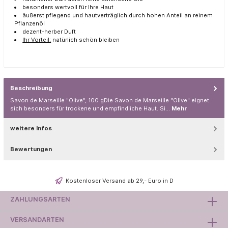
besonders wertvoll für Ihre Haut
äußerst pflegend und hautverträglich durch hohen Anteil an reinem
Pflanzenöl
dezent-herber Duft
Ihr Vorteil:
natürlich schön bleiben
Beschreibung
Savon de Marseille "Olive", 100 gDie Savon de Marseille "Olive" eignet
sich besonders für trockene und empfindliche Haut. Si…
Mehr
weitere Infos
Bewertungen
Kostenloser Versand ab 29,- Euro in D
ZAHLUNGSARTEN
VERSANDARTEN