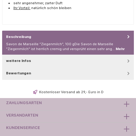
sehr angenehmer, zarter Duft
Ihr Vorteil:
natürlich schön bleiben
Beschreibung
Savon de Marseille "Ziegenmilch", 100 gDie Savon de Marseille
"Ziegenmilch" ist herrlich cremig und versprüht einen sehr ang…
Mehr
weitere Infos
Bewertungen
Kostenloser Versand ab 29,- Euro in D
ZAHLUNGSARTEN
VERSANDARTEN
KUNDENSERVICE