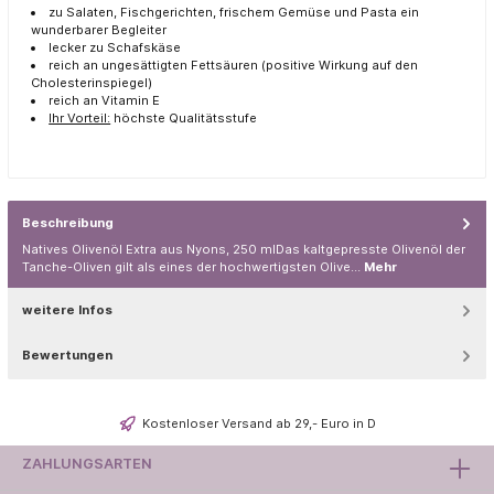
zu Salaten, Fischgerichten, frischem Gemüse und Pasta ein
wunderbarer Begleiter
lecker zu Schafskäse
reich an ungesättigten Fettsäuren (positive Wirkung auf den
Cholesterinspiegel)
reich an Vitamin E
Ihr Vorteil:
höchste Qualitätsstufe
Beschreibung
Natives Olivenöl Extra aus Nyons, 250 mlDas kaltgepresste Olivenöl der
Tanche-Oliven gilt als eines der hochwertigsten Olive…
Mehr
weitere Infos
Bewertungen
Kostenloser Versand ab 29,- Euro in D
ZAHLUNGSARTEN