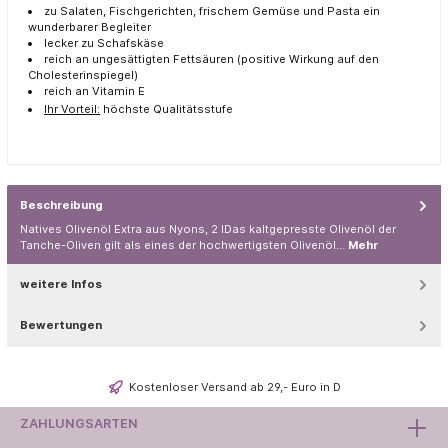
zu Salaten, Fischgerichten, frischem Gemüse und Pasta ein
wunderbarer Begleiter
lecker zu Schafskäse
reich an ungesättigten Fettsäuren (positive Wirkung auf den
Cholesterinspiegel)
reich an Vitamin E
Ihr Vorteil:
höchste Qualitätsstufe
Beschreibung
Natives Olivenöl Extra aus Nyons, 2 lDas kaltgepresste Olivenöl der
Tanche-Oliven gilt als eines der hochwertigsten Olivenöl…
Mehr
weitere Infos
Bewertungen
Kostenloser Versand ab 29,- Euro in D
ZAHLUNGSARTEN