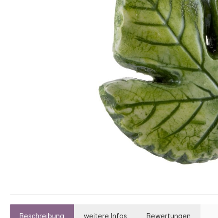
Lavendel-Kosmetik
Massa
Seifen mit Arganöl
Seifen
Seifen mit Sheabutter
Seifen
Beschreibung
weitere Infos
Bewertungen