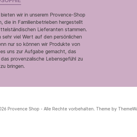
OSOPHIE
 bieten wir in unserem Provence-Shop
 die in Familienbetrieben hergestellt
ittelständischen Lieferanten stammen.
 sehr viel Wert auf den persönlichen
enn nur so können wir Produkte von
n es uns zur Aufgabe gemacht, das
 das provenzalische Lebensgefühl zu
zu bringen.
026 Provence Shop - Alle Rechte vorbehalten. Theme by
ThemeW