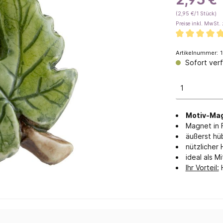
(2,95 €/1 Stück)
geöl
Savon de Marseille
Preise inkl. MwSt. 
Feste Seifen
Flüssigseifen & Waschmitte
Artikelnummer:
1
Gästeseifen
Sofort verf
Traditionelle Manufakturse
 mit Eselsmilch
Seifen mit Honig
Motiv-Mag
 ohne Palmöl
Magnet in 
äußerst hü
nützlicher 
ideal als M
Ihr Vorteil:
H