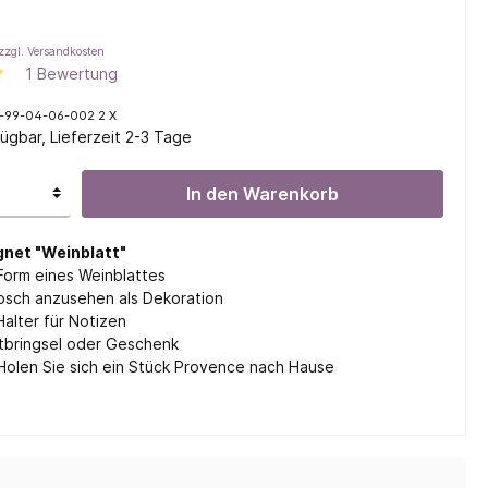
zzgl. Versandkosten
1 Bewertung
l
-99-04-06-002 2 X
ügbar, Lieferzeit 2-3 Tage
ifen
In den Warenkorb
net "Weinblatt"
Form eines Weinblattes
bsch anzusehen als Dekoration
Halter für Notizen
itbringsel oder Geschenk
olen Sie sich ein Stück Provence nach Hause