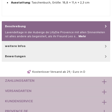
A
usstattung:
Taschenbuch
, Größe: 18,8 x 11,4 x 2,3 cm
Beschreibung
Lavendeltage in der Auberge de LillyDie Provence mit allen SinnenHelen
ist alles andere als begeistert, als ihr Freund Leo s…
Mehr
weitere Infos
Bewertungen
Kostenloser Versand ab 29,- Euro in D
ZAHLUNGSARTEN
VERSANDARTEN
KUNDENSERVICE
PROVENCE.DE