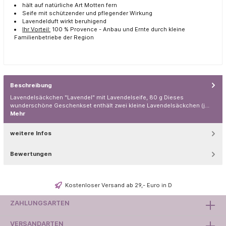
hält auf natürliche Art Motten fern
Seife mit schützender und pflegender Wirkung
Lavendelduft wirkt beruhigend
Ihr Vorteil:
100 % Provence - Anbau und Ernte durch kleine
Familienbetriebe der Region
Beschreibung
Lavendelsäckchen "Lavendel" mit Lavendelseife, 80 g Dieses
wunderschöne Geschenkset enthält zwei kleine Lavendelsäckchen (j…
Mehr
weitere Infos
Bewertungen
Kostenloser Versand ab 29,- Euro in D
ZAHLUNGSARTEN
VERSANDARTEN