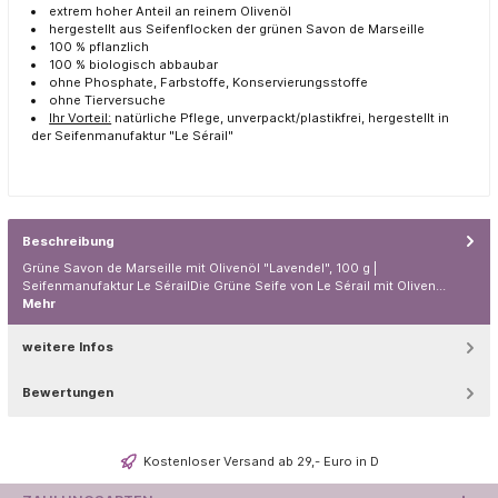
extrem hoher Anteil an reinem Olivenöl
hergestellt aus Seifenflocken der grünen Savon de Marseille
100 % pflanzlich
100 % biologisch abbaubar
ohne Phosphate, Farbstoffe, Konservierungsstoffe
ohne Tierversuche
Ihr Vorteil:
natürliche Pflege, unverpackt/plastikfrei, hergestellt in
der Seifenmanufaktur "Le Sérail"
Beschreibung
Grüne Savon de Marseille mit Olivenöl "Lavendel", 100 g |
Seifenmanufaktur Le SérailDie Grüne Seife von Le Sérail mit Oliven…
Mehr
weitere Infos
Bewertungen
Kostenloser Versand ab 29,- Euro in D