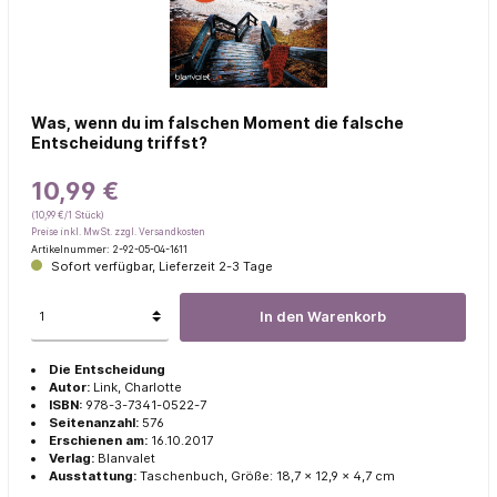
Was, wenn du im falschen Moment die falsche
Entscheidung triffst?
10,99 €
(10,99 €/1 Stück)
Preise inkl. MwSt. zzgl. Versandkosten
Artikelnummer:
2-92-05-04-1611
Sofort verfügbar, Lieferzeit 2-3 Tage
In den Warenkorb
Die Entscheidung
Autor:
Link, Charlotte
ISBN:
978-3-7341-0522-7
Seitenanzahl:
576
Erschienen am:
16.10.2017
Verlag:
Blanvalet
A
usstattung:
Taschenbuch, Größe: 18,7 x 12,9 x 4,7 cm