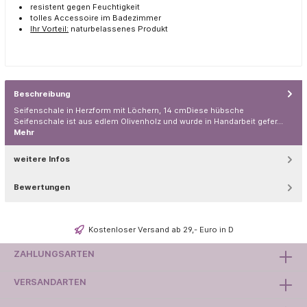
resistent gegen Feuchtigkeit
tolles Accessoire im Badezimmer
Ihr Vorteil:
naturbelassenes Produkt
Beschreibung
Seifenschale in Herzform mit Löchern, 14 cmDiese hübsche
Seifenschale ist aus edlem Olivenholz und wurde in Handarbeit gefer…
Mehr
weitere Infos
Bewertungen
Kostenloser Versand ab 29,- Euro in D
ZAHLUNGSARTEN
VERSANDARTEN