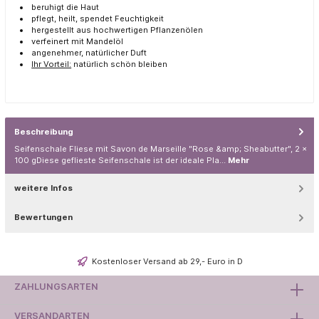
beruhigt die Haut
pflegt, heilt, spendet Feuchtigkeit
hergestellt aus hochwertigen Pflanzenölen
verfeinert mit Mandelöl
angenehmer, natürlicher Duft
Ihr Vorteil:
natürlich schön bleiben
Beschreibung
Seifenschale Fliese mit Savon de Marseille "Rose &amp; Sheabutter", 2 x
100 gDiese geflieste Seifenschale ist der ideale Pla…
Mehr
weitere Infos
Bewertungen
Kostenloser Versand ab 29,- Euro in D
ZAHLUNGSARTEN
VERSANDARTEN