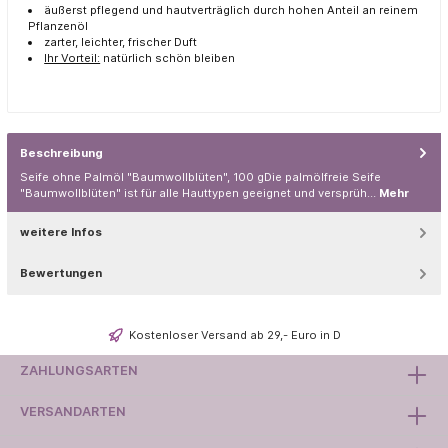
äußerst pflegend und hautverträglich durch hohen Anteil an reinem
Pflanzenöl
zarter, leichter, frischer Duft
Ihr Vorteil:
natürlich schön bleiben
Beschreibung
Seife ohne Palmöl "Baumwollblüten", 100 gDie palmölfreie Seife
"Baumwollblüten" ist für alle Hauttypen geeignet und versprüh…
Mehr
weitere Infos
Bewertungen
Kostenloser Versand ab 29,- Euro in D
ZAHLUNGSARTEN
VERSANDARTEN