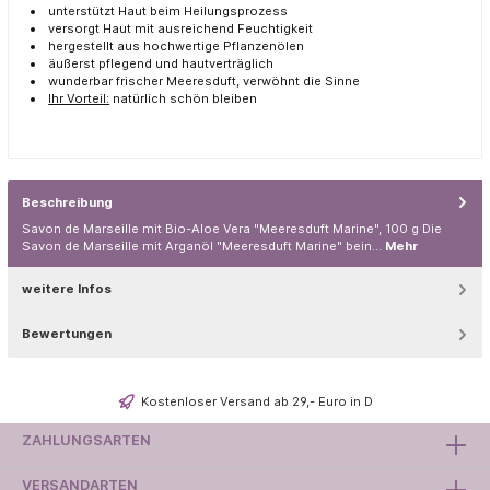
unterstützt Haut beim Heilungsprozess
versorgt Haut mit ausreichend Feuchtigkeit
hergestellt aus hochwertige Pflanzenölen
äußerst pflegend und hautverträglich
wunderbar frischer Meeresduft, verwöhnt die Sinne
Ihr Vorteil:
natürlich schön bleiben
Beschreibung
Savon de Marseille mit Bio-Aloe Vera "Meeresduft Marine", 100 g Die
Savon de Marseille mit Arganöl "Meeresduft Marine" bein…
Mehr
weitere Infos
Bewertungen
Kostenloser Versand ab 29,- Euro in D
ZAHLUNGSARTEN
VERSANDARTEN