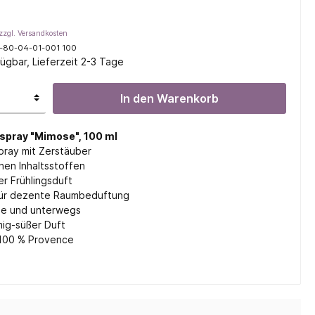
zzgl. Versandkosten
-80-04-01-001 100
ügbar, Lieferzeit 2-3 Tage
l
In den Warenkorb
ifen
pray "Mimose", 100 ml
ray mit Zerstäuber
chen Inhaltsstoffen
r Frühlingsduft
für dezente Raumbeduftung
se und unterwegs
mig-süßer Duft
00 % Provence