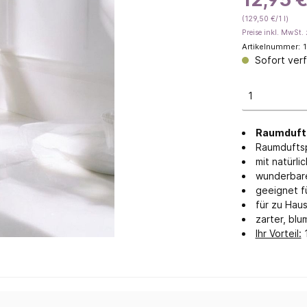
(129,50 €/1 l)
geöl
Savon de Marseille
Preise inkl. MwSt. 
Feste Seifen
Artikelnummer:
1
Sofort verf
Flüssigseifen & Waschmitte
Gästeseifen
Traditionelle Manufakturse
 mit Eselsmilch
Seifen mit Honig
Raumdufts
Raumduftsp
 ohne Palmöl
mit natürli
wunderbare
geeignet 
für zu Hau
zarter, blu
Ihr Vorteil:
1