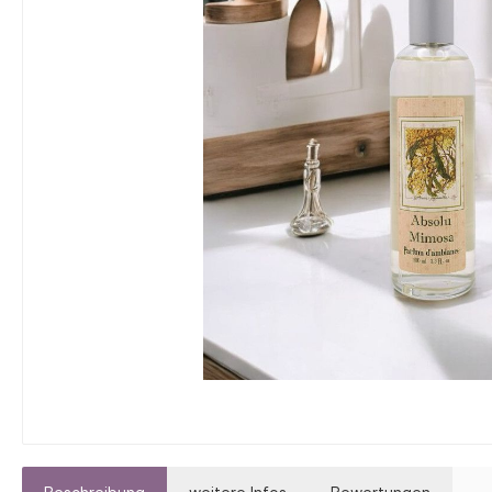
Lavendel-Kosmetik
Massa
Seifen mit Arganöl
Seifen
Seifen mit Sheabutter
Seifen