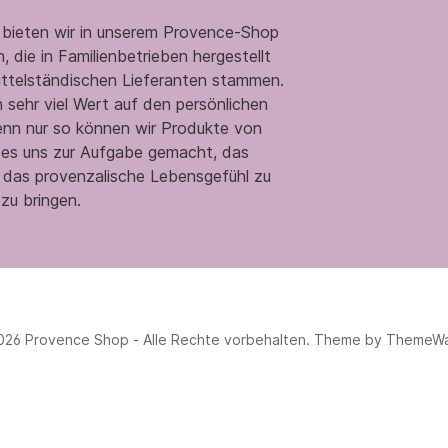
 bieten wir in unserem Provence-Shop
 die in Familienbetrieben hergestellt
ittelständischen Lieferanten stammen.
 sehr viel Wert auf den persönlichen
enn nur so können wir Produkte von
n es uns zur Aufgabe gemacht, das
 das provenzalische Lebensgefühl zu
zu bringen.
026 Provence Shop - Alle Rechte vorbehalten. Theme by
ThemeW