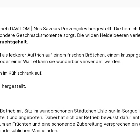
trieb DAVITOM | Nos Saveurs Provençales hergestellt. Die herrlich 
esondere Geschmacksmomente sorgt. Die wilden Heidelbeeren verle
ruchtgehalt
.
 als leckerer Auftrich auf einem frischen Brötchen, einem knusprig
e oder einer Waffel kann sie wunderbar verwendet werden.
 im Kühlschrank auf.
 hergestellt.
 Betrieb mit Sitz im wunderschönen Städtchen L'Isle-sur-la-Sorgue
llt und angeboten. Dabei hat sich der Betrieb bewusst dafür ents
imum an Früchten und eine schonende Zubereitung versprechen ein
handelsüblichen Marmeladen.