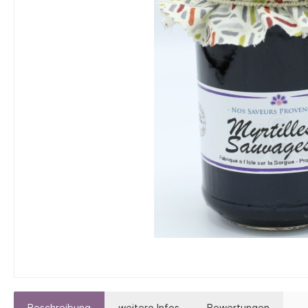
Lavendel-Kosmetik
Massa
Seifen mit Arganöl
Seifen
Seifen mit Sheabutter
Seifen
Beschreibung
weitere Infos
Bewertungen