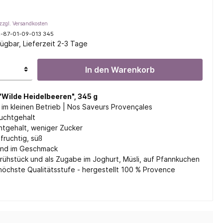
zzgl. Versandkosten
-87-01-09-013 345
ügbar, Lieferzeit 2-3 Tage
l
In den Warenkorb
ifen
"Wilde Heidelbeeren", 345 g
 im kleinen Betrieb | Nos Saveurs Provençales
ruchtgehalt
htgehalt, weniger Zucker
fruchtig, süß
end im Geschmack
Frühstück und als Zugabe im Joghurt, Müsli, auf Pfannkuchen
öchste Qualitätsstufe - hergestellt 100 % Provence