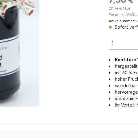
(21,74 €/1 kg)
geöl
Savon de Marseille
Preise inkl. MwSt. 
Feste Seifen
Artikelnummer:
2
Sofort verf
Flüssigseifen & Waschmitte
Gästeseifen
Traditionelle Manufakturse
 mit Eselsmilch
Seifen mit Honig
Konfitüre 
hergestellt
 ohne Palmöl
mit 60 % F
hoher Fruc
wunderbar 
hervorrag
ideal zum 
Ihr Vorteil:
h