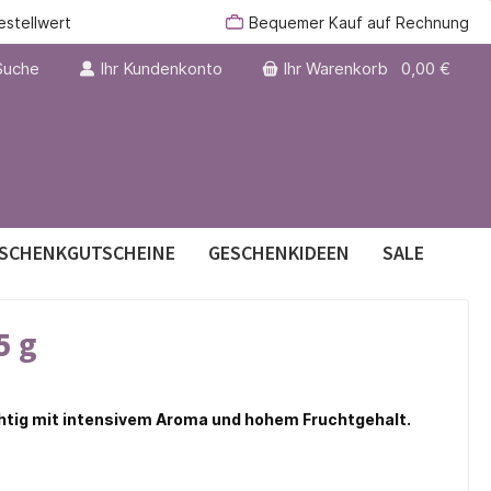
estellwert
Bequemer Kauf auf Rechnung
Suche
Ihr Kundenkonto
Ihr Warenkorb
0,00 €
SCHENKGUTSCHEINE
GESCHENKIDEEN
SALE
5 g
er
chtig mit intensivem Aroma und hohem Fruchtgehalt.