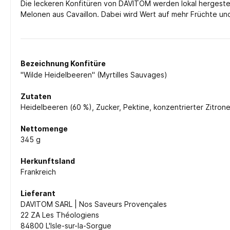
Die leckeren Konfitüren von DAVITOM werden lokal hergeste
Melonen aus Cavaillon. Dabei wird Wert auf mehr Früchte un
Bezeichnung Konfitüre
"Wilde Heidelbeeren" (Myrtilles Sauvages)
Zutaten
Heidelbeeren (60 %), Zucker, Pektine, konzentrierter Zitron
Nettomenge
345 g
Herkunftsland
Frankreich
Lieferant
DAVITOM SARL | Nos Saveurs Provençales
22 ZA Les Théologiens
84800 L'Isle-sur-la-Sorgue