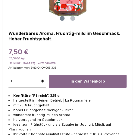
Wunderbares Aroma. Fruchtig-mild im Geschmack.
Hoher Fruchtgehalt.
7,50 €
(23,08 €/1 kg)
Preise inkl. MwSt. zzgl. Versandkosten
Artikelnummer:
2-83-01-09-005 335
In den Warenkorb
Konfitüre "Pfirsich", 325 g
hergestellt im kleinen Betrieb | La Roumanière
mit 75 % Fruchtgehalt
hoher Fruchtgehalt, weniger Zucker
wunderbar fruchtig-mildes Aroma
hervorragend im Geschmack
ideal zum Frühstück und als Zugabe im Joghurt, Müsli, auf
Pfannkuchen
Ihr Vorteil:
höchste Qualitätsstufe - hergestellt 100 % Provence