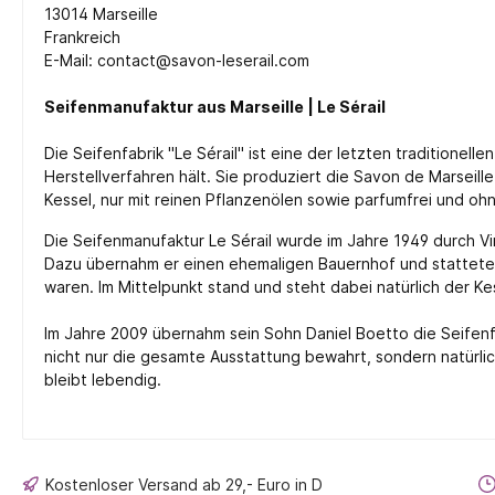
13014 Marseille
Frankreich
E-Mail: contact@savon-leserail.com
Seifenmanufaktur aus Marseille | Le Sérail
Die Seifenfabrik "Le Sérail" ist eine der letzten traditionelle
Herstellverfahren hält. Sie produziert die Savon de Marseill
Kessel, nur mit reinen Pflanzenölen sowie parfumfrei und oh
Die Seifenmanufaktur Le Sérail wurde im Jahre 1949 durch V
Dazu übernahm er einen ehemaligen Bauernhof und stattete d
waren. Im Mittelpunkt stand und steht dabei natürlich der Ke
Im Jahre 2009 übernahm sein Sohn Daniel Boetto die Seifenf
nicht nur die gesamte Ausstattung bewahrt, sondern natürlich
bleibt lebendig.
Kostenloser Versand ab 29,- Euro in D