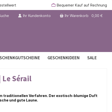
estellwert
Bequemer Kauf auf Rechnung
Suche
Ihr Kundenkonto
Ihr Warenkorb
0,00 €
SCHENKGUTSCHEINE
GESCHENKIDEEN
SALE
Le Sérail
er
im traditionellen Verfahren. Der exotisch-blumige Duft
ische und gute Laune.
€