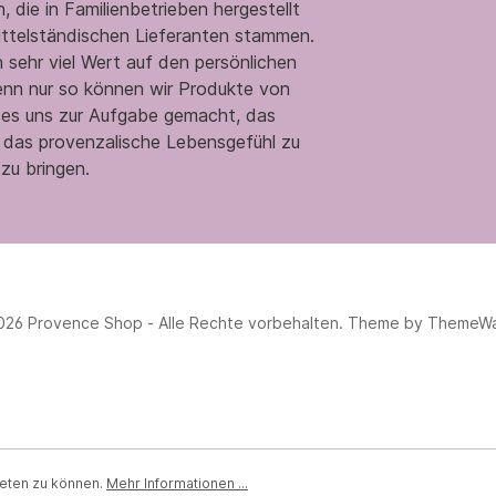
 die in Familienbetrieben hergestellt
ittelständischen Lieferanten stammen.
 sehr viel Wert auf den persönlichen
enn nur so können wir Produkte von
n es uns zur Aufgabe gemacht, das
 das provenzalische Lebensgefühl zu
zu bringen.
026 Provence Shop - Alle Rechte vorbehalten. Theme by
ThemeW
ieten zu können.
Mehr Informationen ...