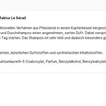
aktur Le Sérail
itionellen Verfahren aus Pflanzenöl in einem Kupferkessel hergeste
- und Duschshampoo einen angenehmen, zarten Duft. Dabei versprü
 Tag starten. Das Shampoo ist sehr mild und dadurch besonders gut 
Fetten, künstlichen Duftstoffen und synthetischen Inhaltsstoffen.
triumlaureth-5 Coaboxylat, Parfum, Benzylalkohol, Benzylsalicylat,