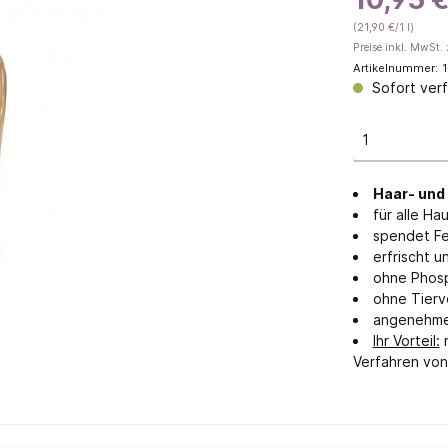
(21,90 €/1 l)
geöl
Savon de Marseille
Preise inkl. MwSt. 
Feste Seifen
Artikelnummer:
1
Sofort verf
Flüssigseifen & Waschmitte
Gästeseifen
Traditionelle Manufakturse
 mit Eselsmilch
Seifen mit Honig
Haar- und
für alle H
 ohne Palmöl
spendet Fe
erfrischt u
ohne Phosp
ohne Tierv
angenehmer
Ihr Vorteil:
n
Verfahren von