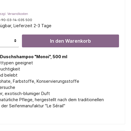
zzgl. Versandkosten
-90-03-14-035 500
ügbar, Lieferzeit 2-3 Tage
l
In den Warenkorb
ifen
 Duschshampoo "Monoi", 500 ml
auttypen geeignet
uchtigkeit
nd belebt
hate, Farbstoffe, Konservierungsstoffe
ersuche
, exotisch-blumiger Duft
atürliche Pflege, hergestellt nach dem traditionellen
 der Seifenmanufaktur "Le Sérail"