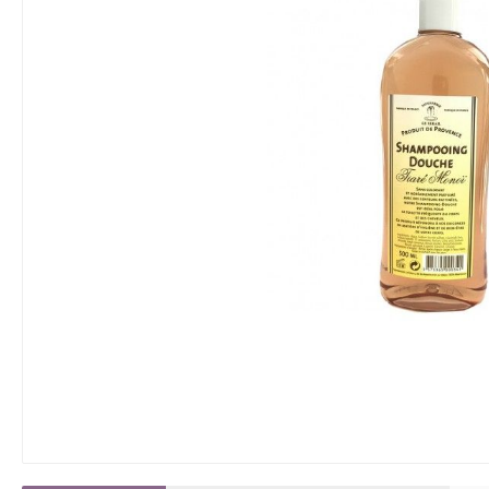
Lavendel-Kosmetik
Massa
Seifen mit Arganöl
Seifen
Seifen mit Sheabutter
Seifen