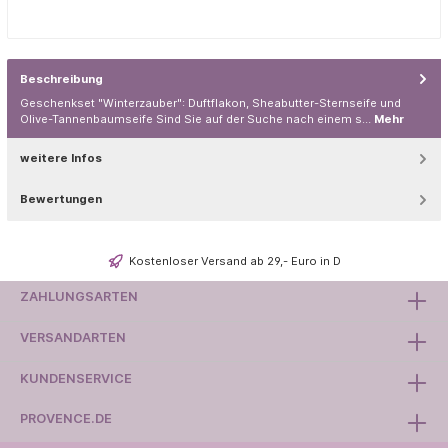
Beschreibung
Geschenkset "Winterzauber": Duftflakon, Sheabutter-Sternseife und
Olive-Tannenbaumseife Sind Sie auf der Suche nach einem s…
Mehr
weitere Infos
Bewertungen
Kostenloser Versand ab 29,- Euro in D
ZAHLUNGSARTEN
VERSANDARTEN
KUNDENSERVICE
PROVENCE.DE