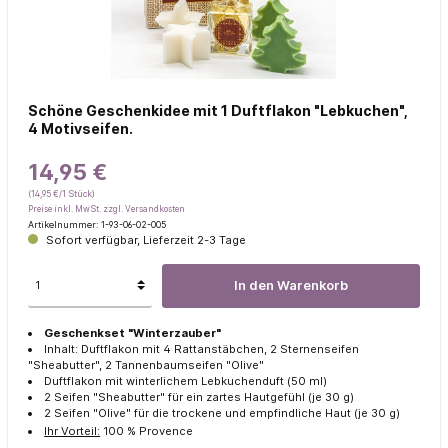
Schöne Geschenkidee mit 1 Duftflakon "Lebkuchen",
4 Motivseifen.
14,95 €
(14,95 €/1 Stück)
Preise inkl. MwSt. zzgl. Versandkosten
Artikelnummer:
1-93-06-02-005
Sofort verfügbar, Lieferzeit 2-3 Tage
In den Warenkorb
Geschenkset "Winterzauber"
Inhalt: Duftflakon mit 4 Rattanstäbchen, 2 Sternenseifen
"Sheabutter", 2 Tannenbaumseifen "Olive"
Duftflakon mit winterlichem Lebkuchenduft (50 ml)
2 Seifen "Sheabutter" für ein zartes Hautgefühl (je 30 g)
2 Seifen "Olive" für die trockene und empfindliche Haut (je 30 g)
Ihr Vorteil:
100 % Provence