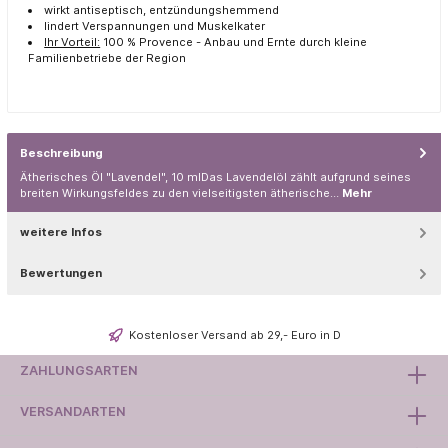
wirkt antiseptisch, entzündungshemmend
lindert Verspannungen und Muskelkater
Ihr Vorteil:
100 % Provence - Anbau und Ernte durch kleine
Familienbetriebe der Region
Beschreibung
Ätherisches Öl "Lavendel", 10 mlDas Lavendelöl zählt aufgrund seines
breiten Wirkungsfeldes zu den vielseitigsten ätherische…
Mehr
weitere Infos
Bewertungen
Kostenloser Versand ab 29,- Euro in D
ZAHLUNGSARTEN
VERSANDARTEN